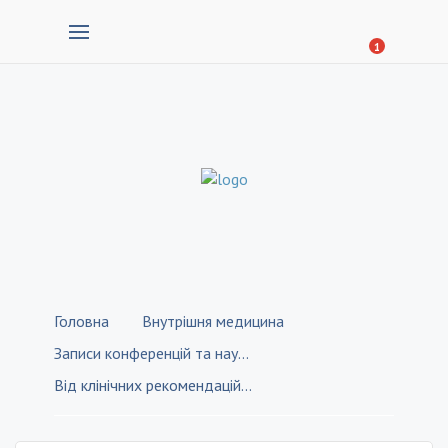
1
Головна
Внутрішня медицина
Записи конференцій та наукових семінарів
Від клінічних рекомендацій до клінічної практики: в фокусі–персоніфікація